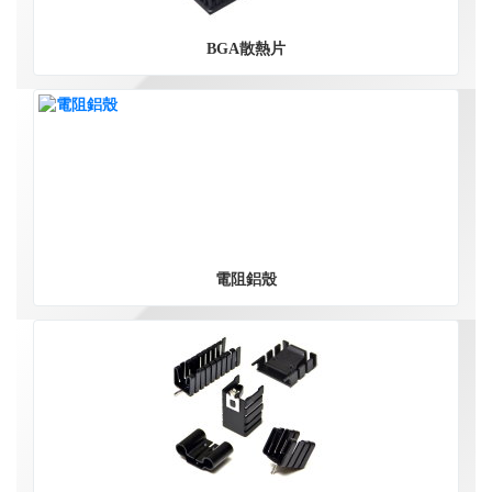
BGA散熱片
電阻鋁殼