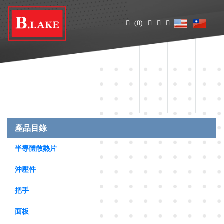
(0)
產品目錄
半導體散熱片
沖壓件
把手
面板